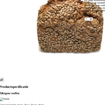
Dit lange fermentatie
vitaminen en minerale
gemalen in onze wink
hoeveelheid vezels zo
werken. De granen ko
Aantal
Productspecificatie
Allergene stoffen
Gluten bevattende granen, Tarwe, Rogge, Haver