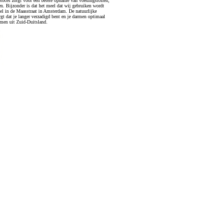
proces zorgt voor een betere opname van voedingstoffen,
n. Bijzonder is dat het meel dat wij gebruiken wordt
el in de Maasstraat in Amsterdam. De natuurlijke
rgt dat je langer verzadigd bent en je darmen optimaal
men uit Zuid-Duitsland.