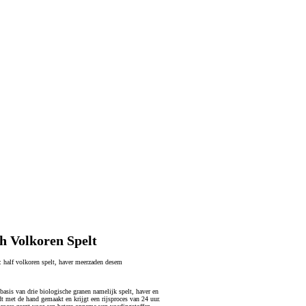
h Volkoren Spelt
m:
half volkoren spelt, haver meerzaden desem
 basis van drie biologische granen namelijk spelt, haver en
t met de hand gemaakt en krijgt een rijsproces van 24 uur.