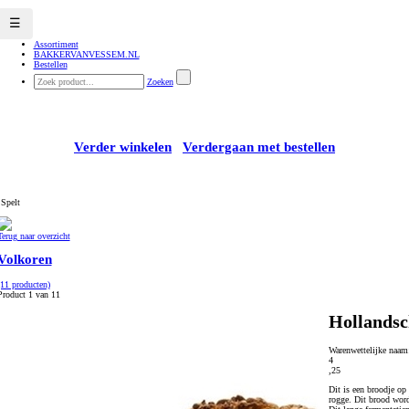
☰
Assortiment
BAKKERVANVESSEM.NL
Bestellen
Zoeken
Verder winkelen
Verdergaan met bestellen
 Spelt
Terug naar overzicht
Volkoren
(11 producten)
Product 1 van 11
Hollandsc
Warenwettelijke naa
4
,25
Dit is een broodje op
rogge. Dit brood word