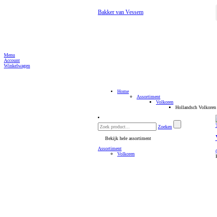
Bakker van Vessem
Menu
Account
Winkelwagen
Home
Assortiment
Volkoren
Hollandsch Volkoren
Zoeken
Bekijk hele assortiment
Assortiment
Volkoren