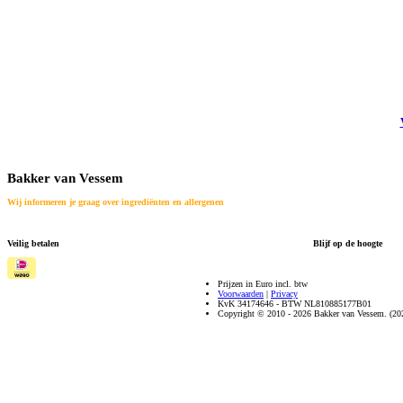
Bakker van Vessem
Wij informeren je graag over ingrediënten en allergenen
Veilig betalen
Blijf op de hoogte
Prijzen in Euro incl. btw
Voorwaarden
|
Privacy
KvK 34174646 - BTW NL810885177B01
Copyright © 2010 - 2026 Bakker van Vessem. (20