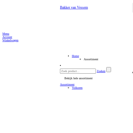
Bakker van Vessem
Menu
Account
Winkelwagen
Home
Assortiment
Zoeken
Bekijk hele assortiment
Assortiment
Volkoren