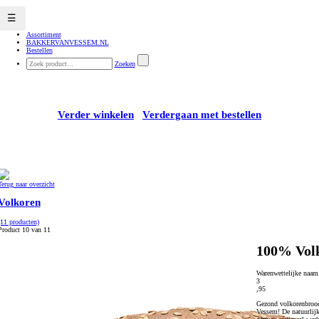
☰
Assortiment
BAKKERVANVESSEM.NL
Bestellen
Zoeken
Verder winkelen
Verdergaan met bestellen
Terug naar overzicht
Volkoren
(11 producten)
Product 10 van 11
100% Vol
Warenwettelijke naa
3
,95
Gezond volkorenbrood
Vessem! De natuurlijk