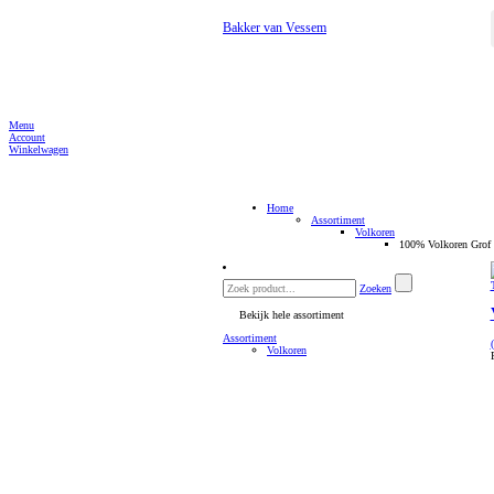
Bakker van Vessem
Menu
Account
Winkelwagen
Home
Assortiment
Volkoren
100% Volkoren Grof
Zoeken
Bekijk hele assortiment
Assortiment
Volkoren