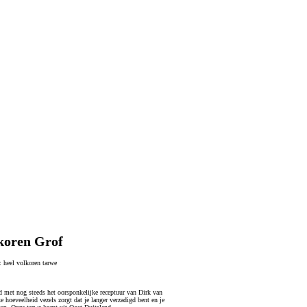
koren Grof
m:
heel volkoren tarwe
 met nog steeds het oorsponkelijke receptuur van Dirk van
e hoeveelheid vezels zorgt dat je langer verzadigd bent en je