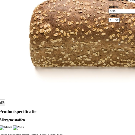
darmen optimaal werk
Variatie
Aantal
Productspecificatie
Allergene stoffen
Gluten bevattende granen, Tarwe, Gerst, Haver, Melk