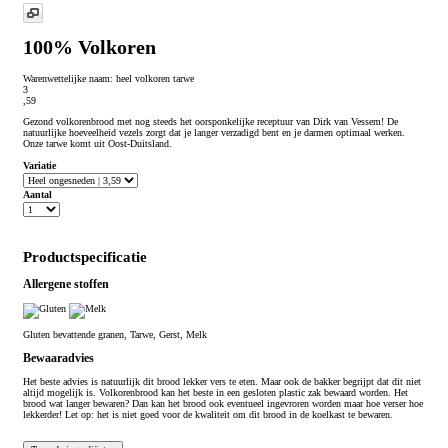
100% Volkoren
Warenwettelijke naam:
heel volkoren tarwe
3
,59
Gezond volkorenbrood met nog steeds het oorsponkelijke receptuur van Dirk van Vessem! De
natuurlijke hoeveelheid vezels zorgt dat je langer verzadigd bent en je darmen optimaal werken.
Onze tarwe komt uit Oost-Duitsland.
Variatie
Aantal
Productspecificatie
Allergene stoffen
Gluten bevattende granen, Tarwe, Gerst, Melk
Bewaaradvies
Het beste advies is natuurlijk dit brood lekker vers te eten. Maar ook de bakker begrijpt dat dit niet
altijd mogelijk is. Volkorenbrood kan het beste in een gesloten plastic zak bewaard worden. Het
brood wat langer bewaren? Dan kan het brood ook eventueel ingevroren worden maar hoe verser hoe
lekkerder! Let op: het is niet goed voor de kwaliteit om dit brood in de koelkast te bewaren.