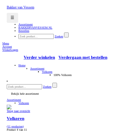
Bakker van Vessem
☰
Assortiment
BAKKERVANVESSEM.NL
Bestellen
Zoeken
Menu
Account
Winkelwagen
Verder winkelen
Verdergaan met bestellen
Home
Assortiment
Volkoren
100% Volkoren
Zoeken
Bekijk hele assortiment
Assortiment
Volkoren
Terug naar overzicht
Volkoren
(11 producten)
Product 4 van 11