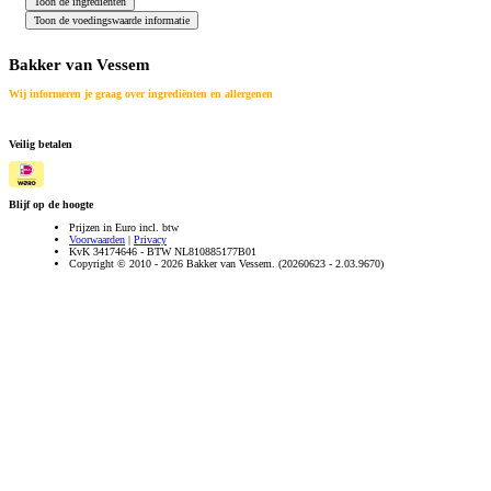
Bakker van Vessem
Wij informeren je graag over ingrediënten en allergenen
Veilig betalen
Blijf op de hoogte
Prijzen in Euro incl. btw
Voorwaarden
|
Privacy
KvK 34174646 - BTW NL810885177B01
Copyright © 2010 - 2026 Bakker van Vessem. (20260623 - 2.03.9670)